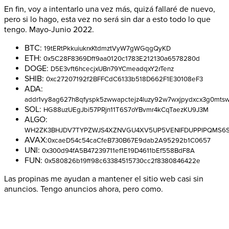
En fin, voy a intentarlo una vez más, quizá fallaré de nuevo,
pero si lo hago, esta vez no será sin dar a esto todo lo que
tengo. Mayo-Junio 2022.
BTC:
19tERtPkkuiukrxKtdmztVyW7gWGqgQyKD
ETH:
0x5C28F8369Dff9aa0120c1783E212130a6578280d
DOGE:
D5E3vft6hcecjxUBn79YCmeadqxY2rTenz
SHIB:
0xc27207192f2BFFCdC6133b518D662F1E30108eF3
ADA:
addr1vy8ag627h8qfyspk5zwwapctejz4luzy92w7wxjpydxcx3g0mtsw
SOL:
HG88uzUEgJbi57PRjn11T6S7oYBvmr4kCqTaezKU9J3M
ALGO:
WH2ZK3BHJDV7TYPZWJS4XZNVGU4XV5UP5VENIFDUPPIPQMS6S
AVAX:
0xcaeD54c54caCfeB730B67E9dab2A95292b1C0657
UNI:
0x300d94fA5B47239711ef1E19D4611bEf558BdF8A
FUN:
0x580826b19ff98c63384515730cc2f8380846422e
Las propinas me ayudan a mantener el sitio web casi sin
anuncios. Tengo anuncios ahora, pero como.