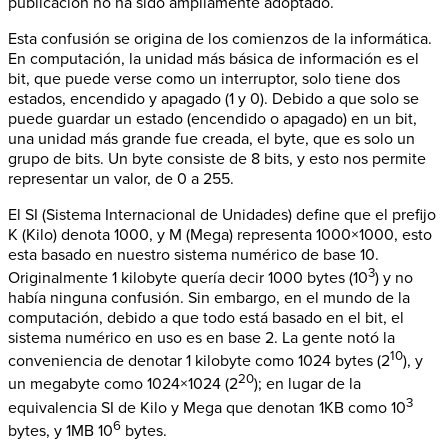
publicación no ha sido ampliamente adoptado.
Esta confusión se origina de los comienzos de la informática.
En computación, la unidad más básica de información es el
bit, que puede verse como un interruptor, solo tiene dos
estados, encendido y apagado (1 y 0). Debido a que solo se
puede guardar un estado (encendido o apagado) en un bit,
una unidad más grande fue creada, el byte, que es solo un
grupo de bits. Un byte consiste de 8 bits, y esto nos permite
representar un valor, de 0 a 255.
El SI (Sistema Internacional de Unidades) define que el prefijo
K (Kilo) denota 1000, y M (Mega) representa 1000×1000, esto
esta basado en nuestro sistema numérico de base 10.
3
Originalmente 1 kilobyte quería decir 1000 bytes (10
) y no
había ninguna confusión. Sin embargo, en el mundo de la
computación, debido a que todo está basado en el bit, el
sistema numérico en uso es en base 2. La gente notó la
10
conveniencia de denotar 1 kilobyte como 1024 bytes (2
), y
20
un megabyte como 1024×1024 (2
); en lugar de la
3
equivalencia SI de Kilo y Mega que denotan 1KB como 10
6
bytes, y 1MB 10
bytes.